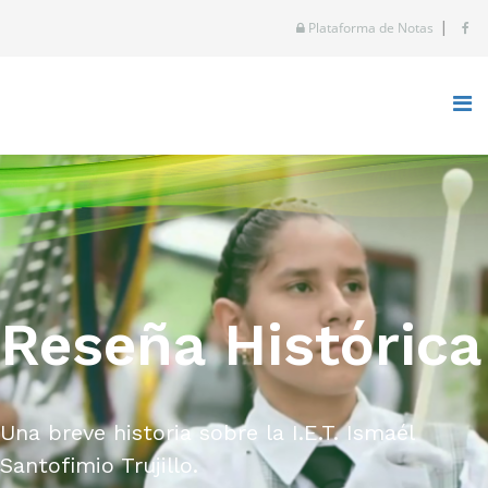
|
Plataforma de Notas
Reseña Histórica
Una breve historia sobre la I.E.T. Ismaél
Santofimio Trujillo.